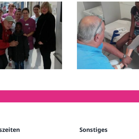
mounis Zeit in
Eine Orthese 
Deutschland
Irene
szeiten
Sonstiges