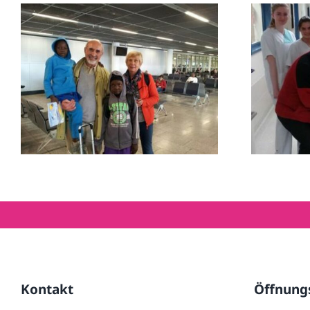
Moumouni fliegt
Mou
zurück nach Hause
Kontakt
Öffnung