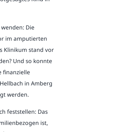
u wenden: Die
or im amputierten
s Klinikum stand vor
rden? Und so konnte
finanzielle
 Hellbach in Amberg
igt werden.
h feststellen: Das
milienbezogen ist,