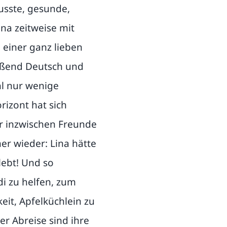
sste, gesunde,
na zeitweise mit
e einer ganz lieben
ießend Deutsch und
ohl nur wenige
izont hat sich
ir inzwischen Freunde
er wieder: Lina hätte
ebt! Und so
di zu helfen, zum
eit, Apfelküchlein zu
r Abreise sind ihre