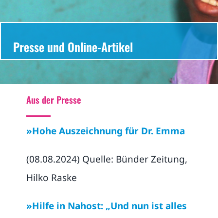
Publikationen
Presse und Online-Artikel
FAQ
Kontakt
Aus der Presse
Suche
nach:
»Hohe Auszeichnung für Dr. Emma
(08.08.2024) Quelle: Bünder Zeitung,
Hilko Raske
»Hilfe in Nahost: „Und nun ist alles