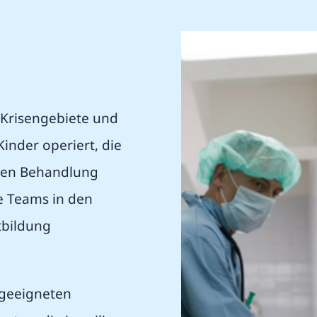
e Krisengebiete und
inder operiert, die
chen Behandlung
e Teams in den
tbildung
 geeigneten