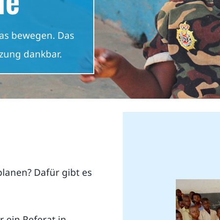
was bewegen. Das
zung dankbar.
planen? Dafür gibt es
 ein Referat in