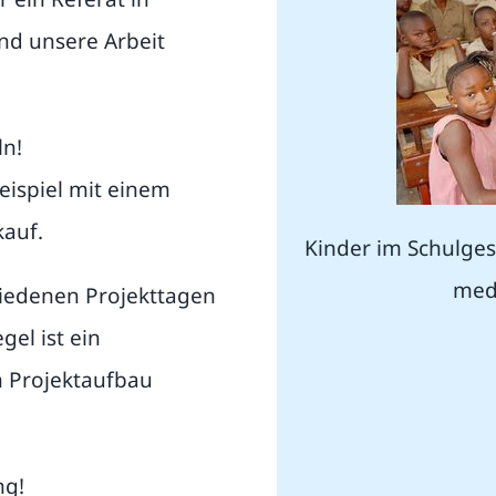
d unsere Arbeit
ln!
ispiel mit einem
kauf.
Kinder im Schulge
med
hiedenen Projekttagen
gel ist ein
m Projektaufbau
ng!