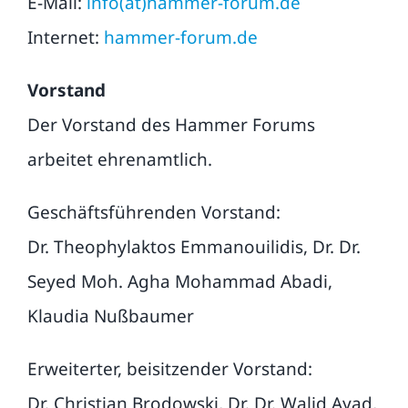
E-Mail:
info(at)hammer-forum.de
Publikationen
Internet:
hammer-forum.de
FAQ
Vorstand
Der Vorstand des Hammer Forums
Kontakt
arbeitet ehrenamtlich.
Suche
Geschäftsführenden Vorstand:
nach:
Dr. Theophylaktos Emmanouilidis, Dr. Dr.
Seyed Moh. Agha Mohammad Abadi,
Klaudia Nußbaumer
Erweiterter, beisitzender Vorstand:
Dr. Christian Brodowski, Dr. Dr. Walid Ayad,