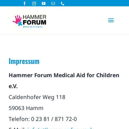
Zum
Inhalt
Toggle
springen
Navigat
Hilfsprojekte
Impressum
Spenden
Hammer Forum Medical Aid for Children
Aktiv helfen
e.V.
Caldenhofer Weg 118
Über uns
59063 Hamm
Aktuelles
Telefon: 0 23 81 / 871 72-0