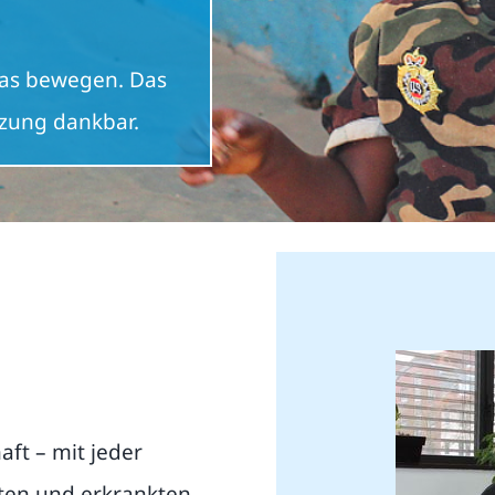
was bewegen. Das
zung dankbar.
aft – mit jeder
ten und erkrankten