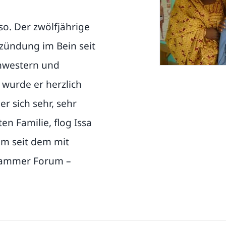
aso. Der zwölfjährige
ündung im Bein seit
chwestern und
 wurde er herzlich
r sich sehr, sehr
n Familie, flog Issa
am seit dem mit
 Hammer Forum –