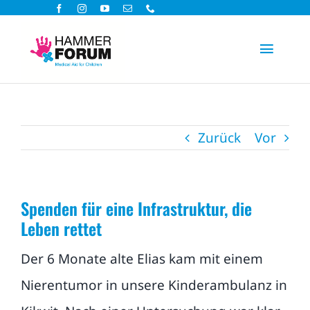
Zum
Inhalt
Toggle
springen
Navigat
Hilfsprojekte
Zurück
Vor
Spenden
Aktiv helfen
Spenden für eine Infrastruktur, die
Leben rettet
Über uns
Der 6 Monate alte Elias kam mit einem
Aktuelles
Nierentumor in unsere Kinderambulanz in