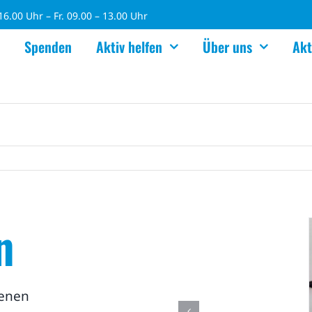
6.00 Uhr – Fr. 09.00 – 13.00 Uhr
Spenden
Aktiv helfen
Über uns
Akt
n
denen