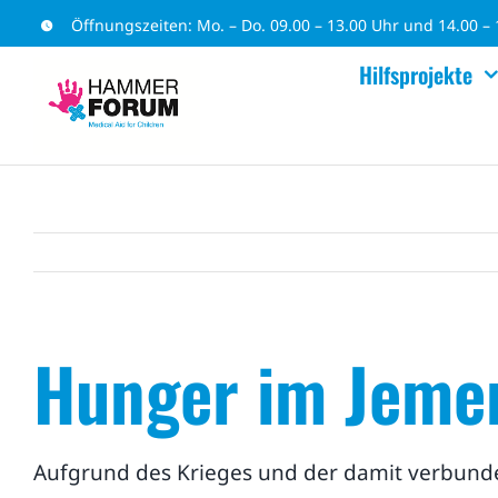
Zum
Öffnungszeiten: Mo. – Do. 09.00 – 13.00 Uhr und 14.00 – 1
Inhalt
Hilfsprojekte
springen
Hunger im Jeme
Aufgrund des Krieges und der damit verbun