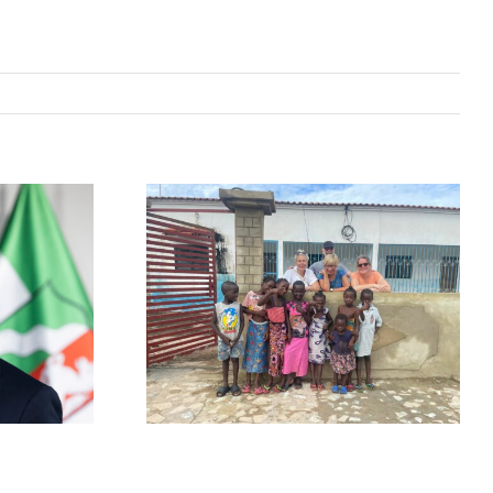
Hitze,
es
Starkregen….und
enten
kein Strom