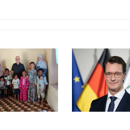
nitärer Einsatz
Grußwort d
vom 5.9. bis
Ministerpräsid
.2025 in Syrien