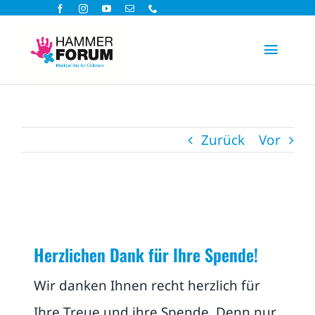
Zum
Inhalt
Toggle
springen
Navigat
Hilfsprojekte
Zurück
Vor
Spenden
Aktiv helfen
Über uns
Herzlichen Dank für Ihre Spende!
Wir danken Ihnen recht herzlich für
Aktuelles
Ihre Treue und ihre Spende. Denn nur