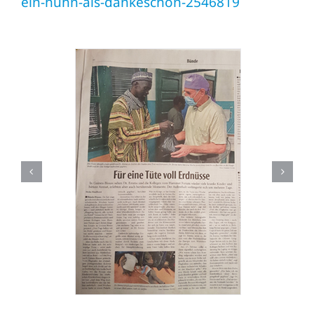
ein-huhn-als-dankeschon-2546819