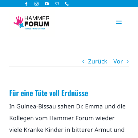
Zum
Inhalt
Toggle
springen
Navigat
Hilfsprojekte
Zurück
Vor
Spenden
Aktiv helfen
Für eine Tüte voll Erdnüsse
Über uns
In Guinea-Bissau sahen Dr. Emma und die
Kollegen vom Hammer Forum wieder
Aktuelles
viele Kranke Kinder in bitterer Armut und