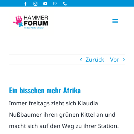
Zum
Inhalt
Toggle
springen
Navigat
Hilfsprojekte
Zurück
Vor
Spenden
Aktiv helfen
Ein bisschen mehr Afrika
Über uns
Immer freitags zieht sich Klaudia
Nußbaumer ihren grünen Kittel an und
Aktuelles
macht sich auf den Weg zu ihrer Station.